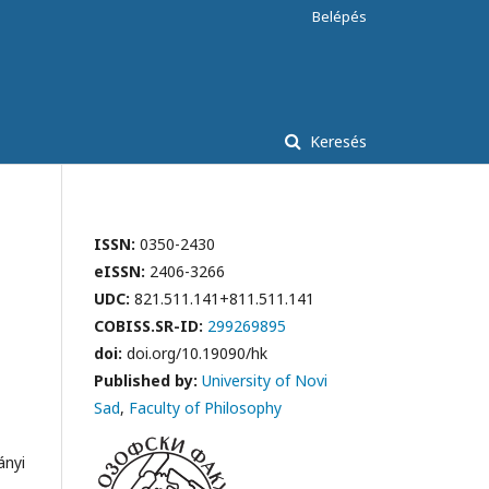
Belépés
Keresés
ISSN:
0350-2430
eISSN:
2406-3266
UDC:
821.511.141+811.511.141
COBISS.SR-ID:
299269895
doi:
doi.org/10.19090/hk
Published by:
University of Novi
Sad
,
Faculty of Philosophy
ányi