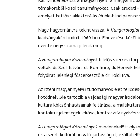
Kar. Mindenekelőtt a magyar nyelv, a magyar irod
témaköréből közöl tanulmányokat. Csak eredeti 
amelyet kettős vaklektorálás (duble-blind peer-re
Nagy hagyományra tekint vissza. A
Hungarológiai
kiadványaként indult 1969-ben. Elnevezése későb
évente négy száma jelenik meg.
A
Hungarológiai Közlemények
felelős szerkesztői p
voltak: dr. Szeli István, dr. Bori Imre, dr. Hornyik 
folyóirat jelenlegi főszerkesztője dr. Toldi Éva.
Az itteni magyar nyelvű tudományos élet fejlődés
kötődnek. Ide tartozik a vajdasági magyar irodal
kultúra kölcsönhatásainak feltárása, a multikultural
kontaktusjelenségek leírása, kontrasztív nyelvés
A
Hungarológiai Közlemények
mindenekelőtt olyan 
és a szerb kultúrában való jártasságot, ezáltal elős