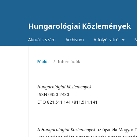
Hungarológiai Közlemények
Aktuális szám
Archívum
A folyóiratról
M
Főoldal
/
Információk
Hungarológiai Közlemények
ISSN 0350 2430
ETO 821.511.141+811.511.141
A
Hungarológiai Közlemények
az újvidéki Magyar 