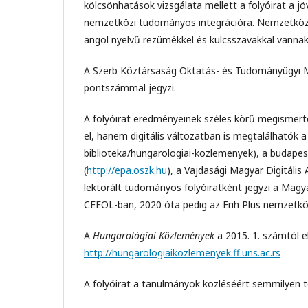
kölcsönhatások vizsgálata mellett a folyóirat a j
nemzetközi tudományos integrációra. Nemzetközi
angol nyelvű rezümékkel és kulcsszavakkal vannak 
A Szerb Köztársaság Oktatás- és Tudományügyi Mi
pontszámmal jegyzi.
A folyóirat eredményeinek széles körű megismer
el, hanem digitális változatban is megtalálhatók a
biblioteka/hungarologiai-kozlemenyek), a budape
(
http://epa.oszk.hu
), a Vajdasági Magyar Digitális
lektorált tudományos folyóiratként jegyzi a Mag
CEEOL-ban, 2020 óta pedig az Erih Plus nemzetközi
A
Hungarológiai Közlemények
a 2015. 1. számtól e
http://hungarologiaikozlemenyek.ff.uns.ac.rs
A folyóirat a tanulmányok közléséért semmilyen t