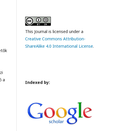
s
This Journal is licensed under a
Creative Commons Attribution-
ShareAlike 4.0 International License
.
etők
zi
ő a
Indexed by: