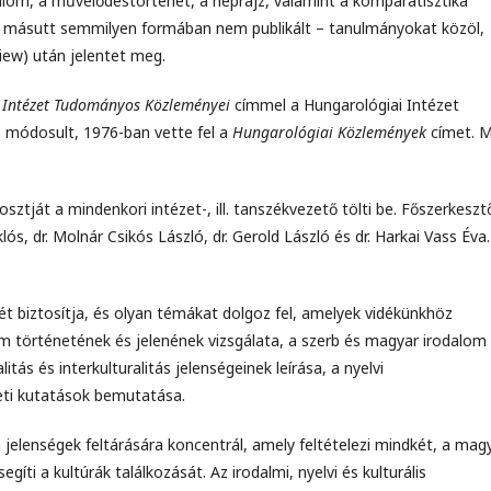
alom, a művelődéstörténet, a néprajz, valamint a komparatisztika
– másutt semmilyen formában nem publikált – tanulmányokat közöl,
view) után jelentet meg.
 Intézet Tudományos Közleményei
címmel a Hungarológiai Intézet
b módosult, 1976-ban vette fel a
Hungarológiai Közlemények
címet. 
osztját a mindenkori intézet-, ill. tanszékvezető tölti be. Főszerkeszt
Miklós, dr. Molnár Csikós László, dr. Gerold László és dr. Harkai Vass Éva.
ét biztosítja, és olyan témákat dolgoz fel, amelyek vidékünkhöz
om történetének és jelenének vizsgálata, a szerb és magyar irodalom
itás és interkulturalitás jelenségeinek leírása, a nyelvi
zeti kutatások bemutatása.
jelenségek feltárására koncentrál, amely feltételezi mindkét, a mag
egíti a kultúrák találkozását. Az irodalmi, nyelvi és kulturális