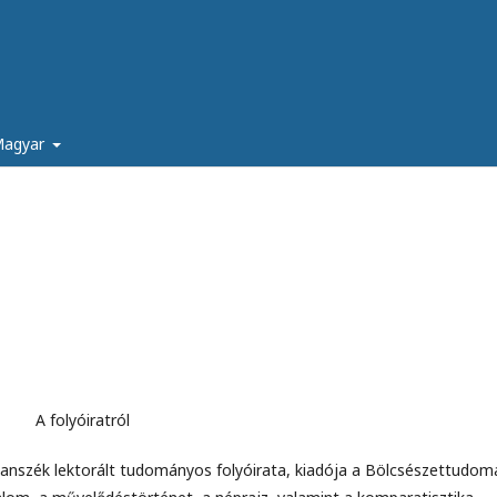
agyar
A folyóiratról
Tanszék lektorált tudományos folyóirata, kiadója a Bölcsészettudom