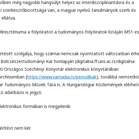
övőben még nagyobb hangsúlyt helyez az interdiszciplinaritásra és a
 szerkesztőbizottsága van, a magyar nyelvű tanulmányok szerb és
ellátva.
nisztériuma a folyóiratot a tudományos folyóiratok listáján M51-e
tetését szolgálja, hogy számai nemcsak nyomtatott változatban érh
 Bölcsészettudományi Kar honlapján (digitalna.ff.uns.ac.rs/digitalna-
sti Országos Széchényi Könyvtár elektronikus könyvtárában
 Archívumban (
https://www.vamadia.rs/periodikak
), továbbá nemzetkö
yar Tudományos Művek Tára is. A Hungarológiai Közlemények elérhet
 adatbázis is jegyzi.
lektronikus formában is megjelenik:
érítést nem kér.