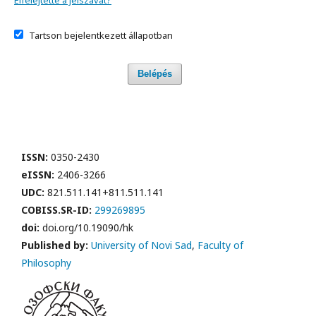
Elfelejtette a jelszavát?
Tartson bejelentkezett állapotban
Belépés
ISSN:
0350-2430
eISSN:
2406-3266
UDC:
821.511.141+811.511.141
COBISS.SR-ID:
299269895
doi:
doi.org/10.19090/hk
Published by:
University of Novi Sad
,
Faculty of
Philosophy