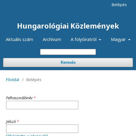
Belépés
Hungarológiai Közlemények
Aktuális szám
Archívum
A folyóiratról
Magyar
Keresés
Főoldal
/
Belépés
Felhasználónév
*
Jelszó
*