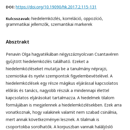
https://doi.org/10.19090/hk.2017.2.115-131
DOI:
hiedelemközlés, korreláció, oppozíció,
Kulcsszavak:
grammatikai jellemzők, szemantikai markerek
Absztrakt
Penavin Olga hagyatékában négyszáznyolcvan Csantavéren
gyűjtött hiedelemközlés található. Ezeket a
hiedelemközléseket mutatja be a tanulmány néprajzi,
szemiotikai és nyelvi szempontok figyelembevételével. A
hiedelemközlések egy része mágikus eljárással kapcsolatos
előírás és tanács, nagyobb részük a mindennapi élettel
kapcsolatos eljárásokat tartalmazza. A hiedelmek tilalom
formájában is megjelennek a hiedelemközlésekben. Ezek arra
vonatkoznak, hogy valakinek valamit nem szabad csinálnia,
mert annak következményei lesznek. A tilalmak is
csoportokba sorolhatók. A korpuszban vannak haláljósló