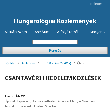
Belépés
Hungarológiai Közlemények
Aktuális szám
Archívum
A folyóiratról
Magyar
Keresés
Főoldal
/
Archívum
/
Évf. 18 szám 2 (2017)
/
Članci
CSANTAVÉRI HIEDELEMKÖZLÉSEK
Irén LÁNCZ
Újvidéki Egyetem, Bölcsészettudományi Kar Magyar Nyelv és
Irodalom Tanszék Újvidék, Szerbia