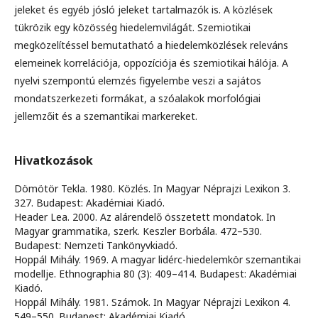
jeleket és egyéb jósló jeleket tartalmazók is. A közlések
tükrözik egy közösség hiedelemvilágát. Szemiotikai
megközelítéssel bemutatható a hiedelemközlések releváns
elemeinek korrelációja, oppozíciója és szemiotikai hálója. A
nyelvi szempontú elemzés figyelembe veszi a sajátos
mondatszerkezeti formákat, a szóalakok morfológiai
jellemzőit és a szemantikai markereket.
Hivatkozások
Dömötör Tekla. 1980. Közlés. In Magyar Néprajzi Lexikon 3.
327. Budapest: Akadémiai Kiadó.
Header Lea. 2000. Az alárendelő összetett mondatok. In
Magyar grammatika, szerk. Keszler Borbála. 472–530.
Budapest: Nemzeti Tankönyvkiadó.
Hoppál Mihály. 1969. A magyar lidérc-hiedelemkör szemantikai
modellje. Ethnographia 80 (3): 409–414. Budapest: Akadémiai
Kiadó.
Hoppál Mihály. 1981. Számok. In Magyar Néprajzi Lexikon 4.
549–550. Budapest: Akadémiai Kiadó.