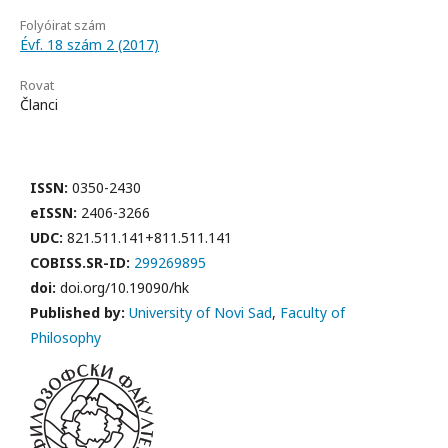
Folyóirat szám
Évf. 18 szám 2 (2017)
Rovat
Članci
ISSN:
0350-2430
eISSN:
2406-3266
UDC:
821.511.141+811.511.141
COBISS.SR-ID:
299269895
doi:
doi.org/10.19090/hk
Published by:
University of Novi Sad
,
Faculty of
Philosophy