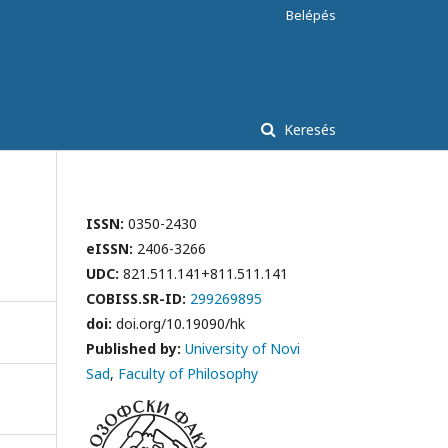
Belépés
Keresés
ISSN:
0350-2430
eISSN:
2406-3266
UDC:
821.511.141+811.511.141
COBISS.SR-ID:
299269895
doi:
doi.org/10.19090/hk
Published by:
University of Novi
Sad
,
Faculty of Philosophy