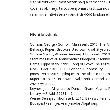
első külföldiként választottak meg a cambridge-i 
közé, és aki mély, tartós benyomást tett számos 
valamint a művészetek iránt érdeklődő londoni eli
Hivatkozások
Gömöri, George–Gömöri, Mari szerk. 2016. The Ali
Békássy: Rupert Brooke’s Unknown Rival. Skyscrap
Gömöri György–Weiner Sennyey Tibor szerk. 2013
szerelmes levelei. Aranymadár: Budapest–Zsennye
Harris, Pippa szerk. 1991. Song of Love: The Lett
Noël Olivier, 1909–1915. London: Bloomsbury.
Jones, Peter. 2016. Epilogue. In The Alien in the C
Rupert Brooke’s Unknown Rival, szerk. Gömöri, G
242. Skyscraper.
Keynes, John Maynard to Duncan Grant, Keynes Pape
Library, MS Add. 57931, f 9.
Weiner Sennyey Tibor szerk. 2010. Békássy Ferenc
Budapest–Zennye: Aranymadár Alapítvány.