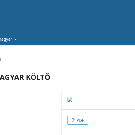
agyar
i
MAGYAR KÖLTŐ
PDF