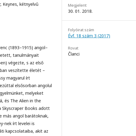
r, Keynes, kétnyelvű
Megjelent
30. 01. 2018.
Folyóirat szám
Évf. 18 szám 3 (2017)
enc (1893–1915) angol–
Rovat
Članci
etett, tanulmányait
en) végezte, s az első
ban veszítette életét –
sy magyarul írt
zúttal elsősorban angolul
figyelmünket, melyeket
, és The Alien in the
a Skyscraper Books adott
, de más angol barátoknak,
nek írt levelei is
ti kapcsolataiba, akit az