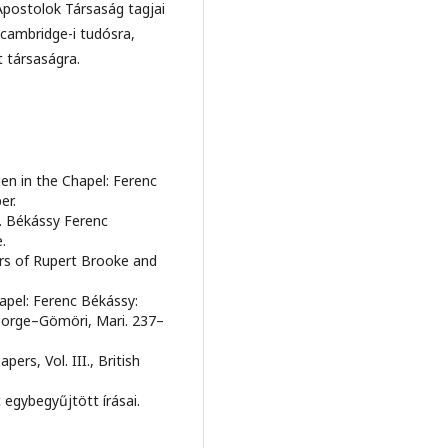
Apostolok Társaság tagjai
cambridge-i tudósra,
t társaságra.
en in the Chapel: Ferenc
er.
. Békássy Ferenc
.
ers of Rupert Brooke and
hapel: Ferenc Békássy:
eorge–Gömöri, Mari. 237–
rs, Vol. III., British
 egybegyűjtött írásai.