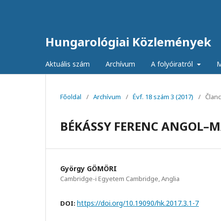
Hungarológiai Közlemények
Aktuális szám
Archívum
A folyóiratról
M
Főoldal
/
Archívum
/
Évf. 18 szám 3 (2017)
/
Članc
BÉKÁSSY FERENC ANGOL–
György GÖMÖRI
Cambridge-i Egyetem Cambridge, Anglia
https://doi.org/10.19090/hk.2017.3.1-7
DOI: