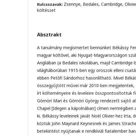
Zsennye, Bedales, Cambridge, Olivie
Kulcsszavak:
költészet
Absztrakt
A tanulmány megismertet bennünket Békássy Fer
magyar költővel, aki Nyugat-Magyarországon szül
Angliában (a Bedales iskolában, majd Cambridge-b
világháborúban 1915-ben egy oroszok elleni csatá
ebben Petőfi Sándorhoz hasonlítható. Mivel Békás
összegyűjtött művei már 2010-ben megjelentek, e
írt költeményeire és leveleire összpontosítottuk 
Gömöri Mari és Gömöri György rendezett sajtó alá
Chapel [Idegen a kápolnában] címen nemrégiben 
ki. Békássy leveleinek javát Noël Olivier-hez írta
köztük John Maynard Keynesnek és James Strachey-
betekintést nyújtanak e rendkívüli fiatalember bará