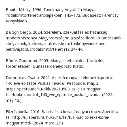
Babits Mihály. 1996. Tanulmány Adyról. In Magyar
irodalomtörténet arcképekben. 145–172. Budapest: Ferenczy
Könyvkiadó.
Balogh Gergő. 2024. Szerelem, szexualitás és házasság
modern viszonya Magyarországon a századforduló tanácsadó
könyveinek, lexikonjainak és iskolai tankönyveinek pers-
pektívájából. Irodalomtörténet (1): 24–44.
Bödők Zsigmond. 2005. Magyar feltalálók a távközlés
történetében. Dunaszerdahely: Nap Kiadó.
Domonkos Csaba. 2021. Az első magyar telefonközpontot
140 éve építette Puskás Tivadar. PestBuda, máj. 3.
https://pestbuda.hu/cikk/20210503_az_elso_magyar_
telefonkozpontot_140_eve_epitette_puskas_tivadar (2024.
máj. 12.)
Füzi Izabella. 2016. Babits és a korai (magyar) mozi. Apertúra
tél. http://uj.apertura. hu/2016/tel/fuzi-babits-es-a-korai-
magyar-mozi/ (2024. márc. 26.)