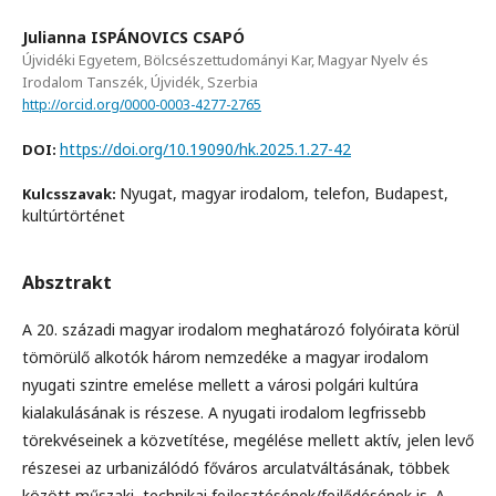
Julianna ISPÁNOVICS CSAPÓ
Újvidéki Egyetem, Bölcsészettudományi Kar, Magyar Nyelv és
Irodalom Tanszék, Újvidék, Szerbia
http://orcid.org/0000-0003-4277-2765
https://doi.org/10.19090/hk.2025.1.27-42
DOI:
Nyugat, magyar irodalom, telefon, Budapest,
Kulcsszavak:
kultúrtörténet
Absztrakt
A 20. századi magyar irodalom meghatározó folyóirata körül
tömörülő alkotók három nemzedéke a magyar irodalom
nyugati szintre emelése mellett a városi polgári kultúra
kialakulásának is részese. A nyugati irodalom legfrissebb
törekvéseinek a közvetítése, megélése mellett aktív, jelen levő
részesei az urbanizálódó főváros arculatváltásának, többek
között műszaki, technikai fejlesztésének/fejlődésének is. A