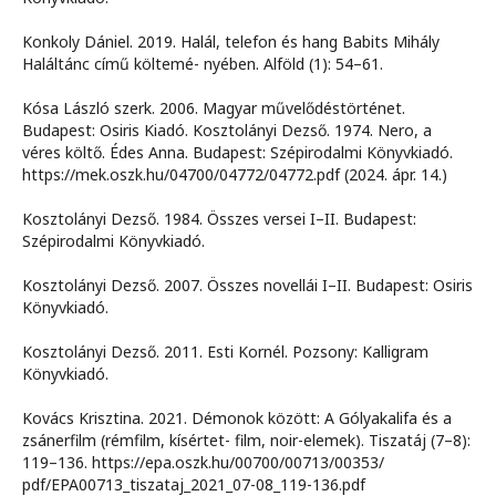
Konkoly Dániel. 2019. Halál, telefon és hang Babits Mihály
Haláltánc című költemé- nyében. Alföld (1): 54–61.
Kósa László szerk. 2006. Magyar művelődéstörténet.
Budapest: Osiris Kiadó. Kosztolányi Dezső. 1974. Nero, a
véres költő. Édes Anna. Budapest: Szépirodalmi Könyvkiadó.
https://mek.oszk.hu/04700/04772/04772.pdf (2024. ápr. 14.)
Kosztolányi Dezső. 1984. Összes versei I–II. Budapest:
Szépirodalmi Könyvkiadó.
Kosztolányi Dezső. 2007. Összes novellái I–II. Budapest: Osiris
Könyvkiadó.
Kosztolányi Dezső. 2011. Esti Kornél. Pozsony: Kalligram
Könyvkiadó.
Kovács Krisztina. 2021. Démonok között: A Gólyakalifa és a
zsánerfilm (rémfilm, kísértet- film, noir-elemek). Tiszatáj (7–8):
119–136. https://epa.oszk.hu/00700/00713/00353/
pdf/EPA00713_tiszataj_2021_07-08_119-136.pdf