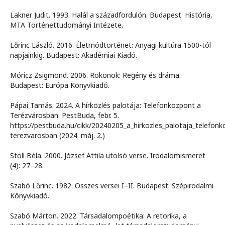
Lakner Judit. 1993. Halál a századfordulón. Budapest: História,
MTA Történettudományi Intézete.
Lőrinc László. 2016. Életmódtörténet: Anyagi kultúra 1500-tól
napjainkig. Budapest: Akadémiai Kiadó.
Móricz Zsigmond. 2006. Rokonok: Regény és dráma.
Budapest: Európa Könyvkiadó.
Pápai Tamás. 2024. A hírközlés palotája: Telefonközpont a
Terézvárosban. PestBuda, febr. 5.
https://pestbuda.hu/cikk/20240205_a_hirkozles_palotaja_telefon
terezvarosban (2024. máj. 2.)
Stoll Béla. 2000. József Attila utolsó verse. Irodalomismeret
(4): 27–28.
Szabó Lőrinc. 1982. Összes versei I–II. Budapest: Szépirodalmi
Könyvkiadó.
Szabó Márton. 2022. Társadalompoétika: A retorika, a