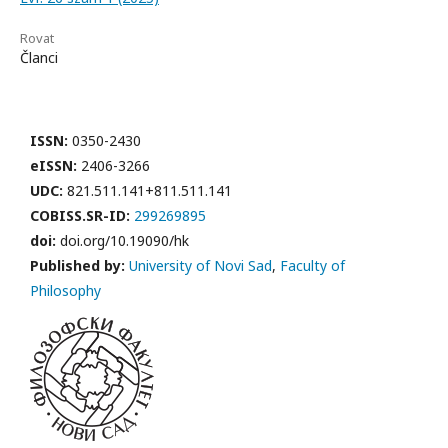
Rovat
Članci
ISSN:
0350-2430
eISSN:
2406-3266
UDC:
821.511.141+811.511.141
COBISS.SR-ID:
299269895
doi:
doi.org/10.19090/hk
Published by:
University of Novi Sad
,
Faculty of
Philosophy