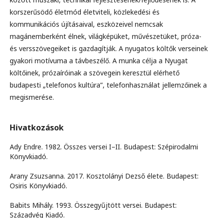
korszerűsödő életmód életviteli, közlekedési és
kommunikációs újításaival, eszközeivel nemcsak
magánemberként élnek, világképüket, művészetüket, próza-
és versszövegeiket is gazdagítják. A nyugatos költők verseinek
gyakori motívuma a távbeszélő. A munka célja a Nyugat
költőinek, prózaíróinak a szövegein keresztül elérhető
budapesti „telefonos kultúra”, telefonhasználat jellemzőinek a
megismerése.
Hivatkozások
Ady Endre. 1982. Összes versei I–II. Budapest: Szépirodalmi
Könyvkiadó.
Arany Zsuzsanna. 2017. Kosztolányi Dezső élete. Budapest:
Osiris Könyvkiadó.
Babits Mihály. 1993. Összegyűjtött versei. Budapest:
Századvég Kiadó.