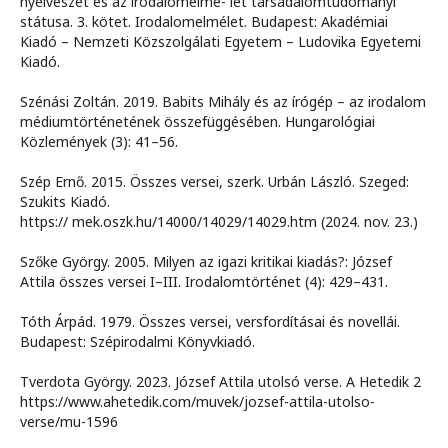
nyelvészet és az irodalomelmé- let társadalomtudományi
státusa. 3. kötet. Irodalomelmélet. Budapest: Akadémiai
Kiadó – Nemzeti Közszolgálati Egyetem – Ludovika Egyetemi
Kiadó.
Szénási Zoltán. 2019. Babits Mihály és az írógép – az irodalom
médiumtörténetének összefüggésében. Hungarológiai
Közlemények (3): 41–56.
Szép Ernő. 2015. Összes versei, szerk. Urbán László. Szeged:
Szukits Kiadó.
https:// mek.oszk.hu/14000/14029/14029.htm (2024. nov. 23.)
Szőke György. 2005. Milyen az igazi kritikai kiadás?: József
Attila összes versei I–III. Irodalomtörténet (4): 429–431.
Tóth Árpád. 1979. Összes versei, versfordításai és novellái.
Budapest: Szépirodalmi Könyvkiadó.
Tverdota György. 2023. József Attila utolsó verse. A Hetedik 2
https://www.ahetedik.com/muvek/jozsef-attila-utolso-
verse/mu-1596