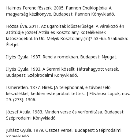
Halmos Ferenc főszerk. 2005. Pannon Enciklopédia: A
magyarság kézikönyve. Budapest: Pannon Könyvkiadó.
Hózsa Éva. 2011. Az ugaroltak időszerűsége: A várakozó én
attitűdje József Attila és Kosztolányi kötelékeinek
látószögéből. In Uő. Melyik Kosztolányi(m)? 53–65. Szabadka:
Életjel.
Illyés Gyula. 1937. Rend a romokban. Budapest: Nyugat.
Illyés Gyula. 1983. A Semmi közelít: Hátrahagyott versek.
Budapest: Szépirodalmi Könyvkiadó.
Ismeretlen. 1877. Hírek. [A telephonnal, e távbeszélő
készülékkel, kedden este próbát tettek...] Fővárosi Lapok, nov.
29. (273): 1306.
József Attila. 1983. Minden verse és verfordítása. Budapest:
Szépirodalmi Könyvkiadó.
Juhász Gyula. 1979. Összes versei. Budapest: Szépirodalmi
Könyvkiadó.