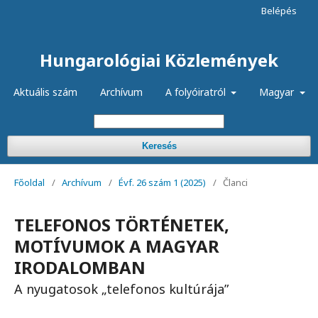
Belépés
Hungarológiai Közlemények
Aktuális szám
Archívum
A folyóiratról
Magyar
Keresés
Főoldal
/
Archívum
/
Évf. 26 szám 1 (2025)
/
Članci
TELEFONOS TÖRTÉNETEK,
MOTÍVUMOK A MAGYAR
IRODALOMBAN
A nyugatosok „telefonos kultúrája”