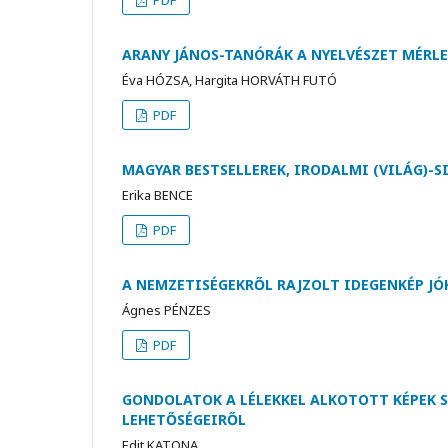
ARANY JÁNOS-TANÓRÁK A NYELVÉSZET MÉRL
Éva HÓZSA, Hargita HORVÁTH FUTÓ
PDF
MAGYAR BESTSELLEREK, IRODALMI (VILÁG)-
Erika BENCE
PDF
A NEMZETISÉGEKRŐL RAJZOLT IDEGENKÉP JÓ
Ágnes PÉNZES
PDF
GONDOLATOK A LÉLEKKEL ALKOTOTT KÉPEK S
LEHETŐSÉGEIRŐL
Edit KATONA