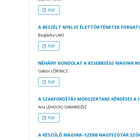
PDF
A BESZÉLT NYELVI ÉLETTÖRTÉNETEK FORGA
Boglárka LAKI
PDF
NÉHÁNY GONDOLAT A KISEBBSÉGI MAGYAR N
Gábor LŐRINCZ
PDF
A SZAKFORDÍTÁS MÓDSZERTANI KÉRDÉSEI A
Ana LEHOCKI-SAMARDŽIĆ
PDF
A KÉSZÜLŐ MAGYAR–SZERB NAGYSZÓTÁR SZÓ