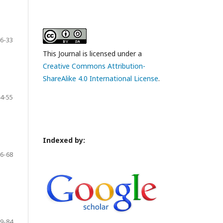
6-33
This Journal is licensed under a
Creative Commons Attribution-
ShareAlike 4.0 International License
.
4-55
Indexed by:
6-68
9-84