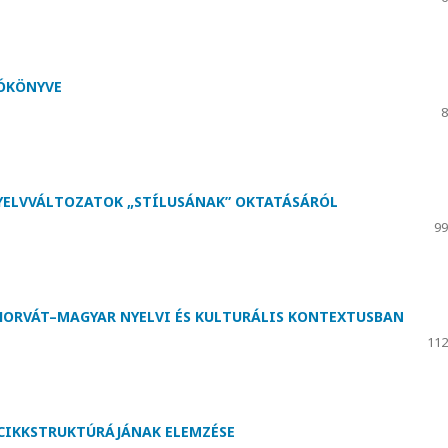
TÓKÖNYVE
8
YELVVÁLTOZATOK „STÍLUSÁNAK” OKTATÁSÁRÓL
99
 HORVÁT–MAGYAR NYELVI ÉS KULTURÁLIS KONTEXTUSBAN
112
CIKKSTRUKTÚRÁJÁNAK ELEMZÉSE