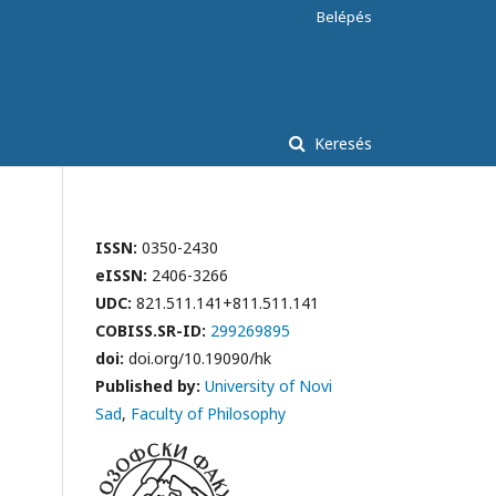
Belépés
Keresés
ISSN:
0350-2430
eISSN:
2406-3266
UDC:
821.511.141+811.511.141
COBISS.SR-ID:
299269895
doi:
doi.org/10.19090/hk
Published by:
University of Novi
Sad
,
Faculty of Philosophy