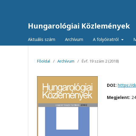
Hungarológiai Közlemények
Aktuális szám
Archívum
A folyóiratról
M
Főoldal
/
Archívum
/
Évf. 19 szám 2 (2018)
DOI:
https://d
Megjelent:
24