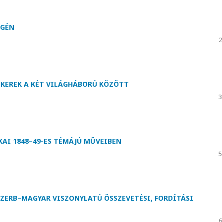
EGÉN
2
SIKEREK A KÉT VILÁGHÁBORÚ KÖZÖTT
3
KAI 1848–49-ES TÉMÁJÚ MŰVEIBEN
5
ZERB–MAGYAR VISZONYLATÚ ÖSSZEVETÉSI, FORDÍTÁSI
6